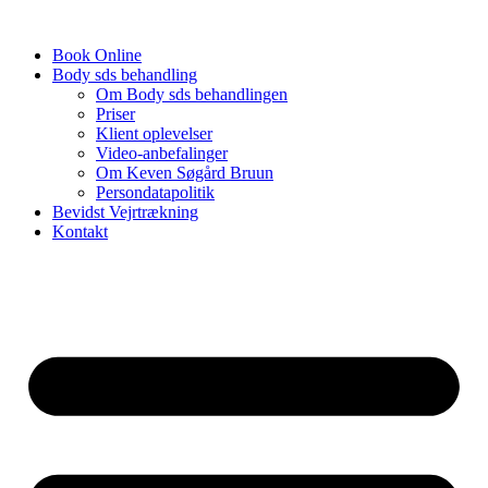
Videre
til
Book Online
indhold
Body sds behandling
Om Body sds behandlingen
Priser
Klient oplevelser
Video-anbefalinger
Om Keven Søgård Bruun
Persondatapolitik
Bevidst Vejrtrækning
Kontakt