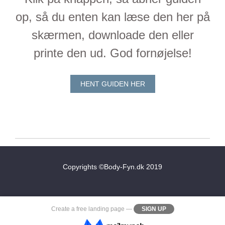
op, så du enten kan læse den her på
skærmen, downloade den eller
printe den ud. God fornøjelse!
HENT GUIDEN HER
Copyrights ©Body-Fyn.dk 2019
Create a
free landing page
—
SIGN UP